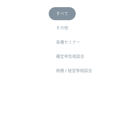
すべて
その他
各種セミナー
確定申告相談会
税務 / 経営等相談会