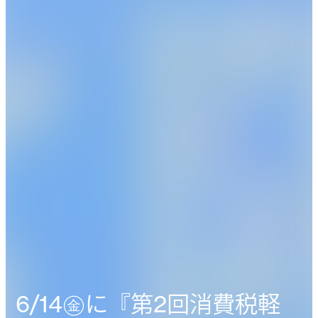
6/14㊎に『第2回消費税軽