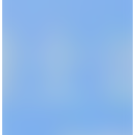
Yoshiyuki Yatabe
Ren Kowaguchi
税理士法人常陽経営 / 税理士
税理士法人常陽経営 財務コンサ
矢田部 芳幸
ルタント 係長
古和口 廉