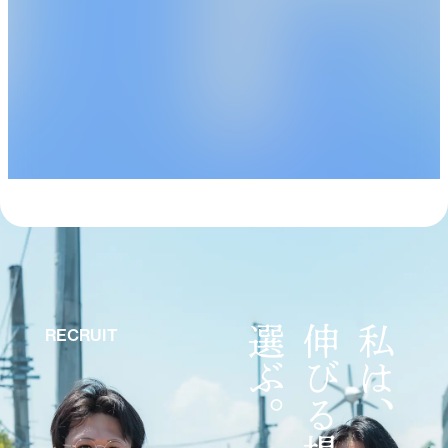
Yusuke Watanabe
Ryo Nishihara
税理士法人常陽経営 財務コンサ
常陽経営グループ代表 / 公認会
ルタント
計士 / 税理士
渡邉 雄介
西原 亮
選ぶ。
伸びる場所を
私は、
RECRUIT