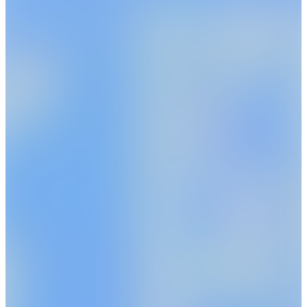
Kazunari Endo
Ginga Otomo
税理士法人常陽経営 財務コンサ
㈱常陽経営ファイナンシャルア
ルタント 部長
ドバイザリー 営業課 係長
遠藤 一成
大友 銀河