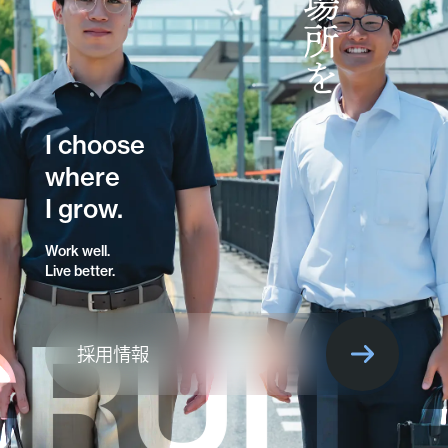
I choose
where
I grow.
Work well.
Live better.
RUIT -
採用情報