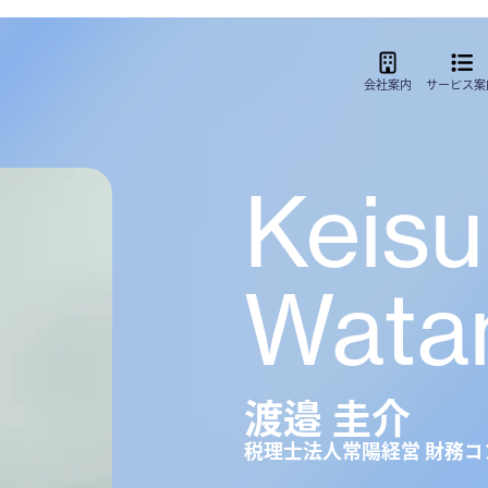
会社案内
サービス
案
Keis
Wata
渡邉 圭介
税理士法人常陽経営 財務コ