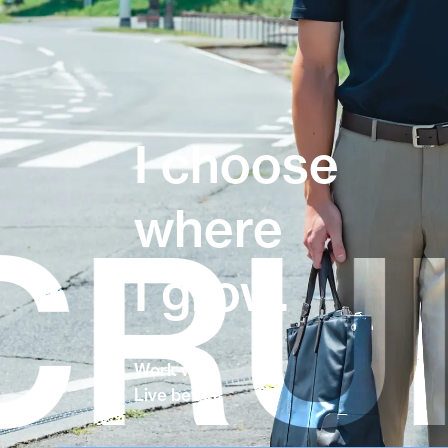
I choose
where
UIT 
I grow.
Work well.
Live better.