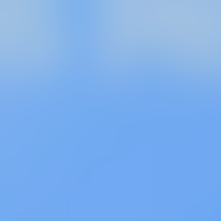
aguchi
Kazunari Endo
古和口 廉
 財務コンサルタント 係長
税理士法人常陽経営 財務コンサルタント 部