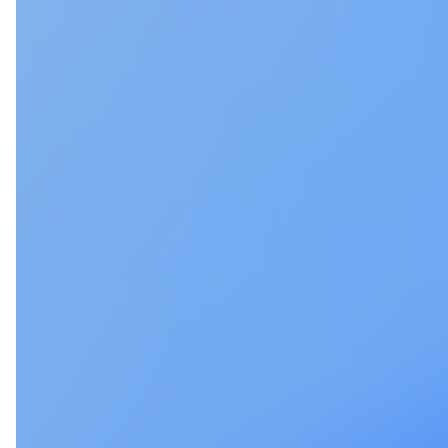
Wakiko Nishihara
Isami Ya