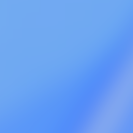
mada
Takeshi Itagaki