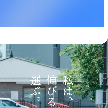
垣 健士
富田 洋一
税理士法人常陽経営 / 税理士
選ぶ。
伸びる場所を
私は、