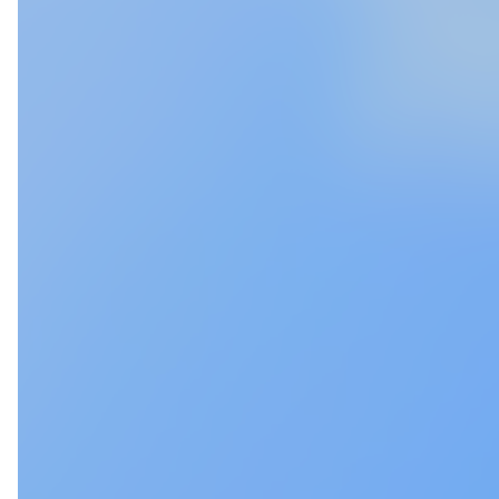
Tomoki Tatebayashi
Ren Kow
舘林 朋希
税理士法人常陽経営 財務コンサルタント
税理士法人常陽経営