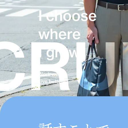
I choose
where
UIT
I grow.
Work well.
Live better.