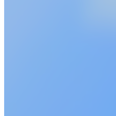
Miho Sasagawa
Ryo Nish
㈱常陽経営ファイナンシャルアドバイザリー 総務課 主任
常陽経営グループ代表
笹川 実穂