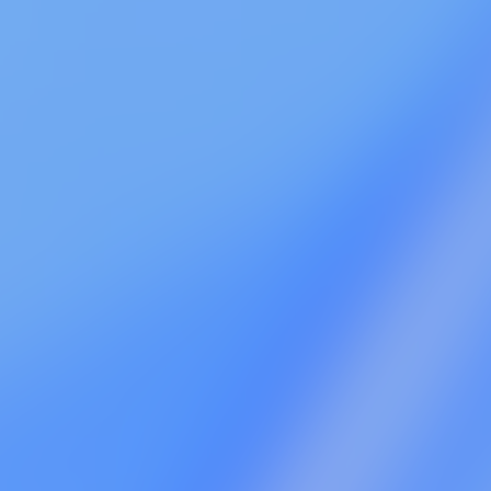
Yamaguchi
Isami Yamada
山口 美南
山
 財務コンサルタント
税理士法人常陽経営 財務コンサルタント