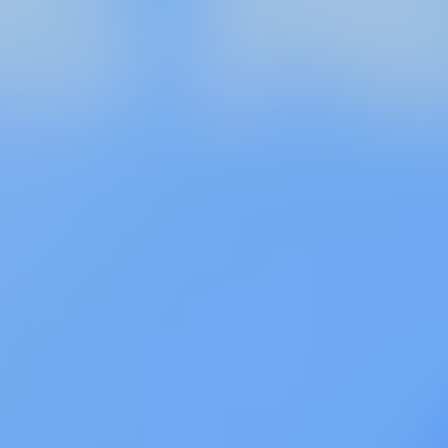
ihara
Ren Kowaguchi
西原 亮
 / 公認会計士 / 税理士
税理士法人常陽経営 財務コンサルタント 係