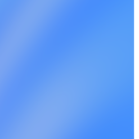
Takeshi Itagaki
田 勇尊
板垣 健士
税理士法人常陽経営 財務コンサルタント