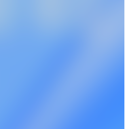
Dai Watanabe
古和口 廉
渡邊 大
長
税理士法人常陽経営 財務コンサルタント 課長